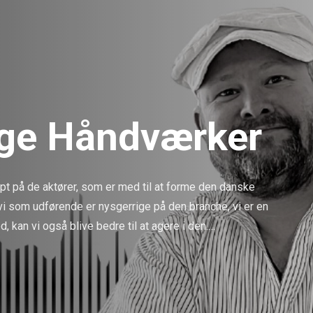
ige Håndværker
t på de aktører, som er med til at forme den danske 
vi som udførende er nysgerrige på den branche, vi er en 
 kan vi også blive bedre til at agere i den.
