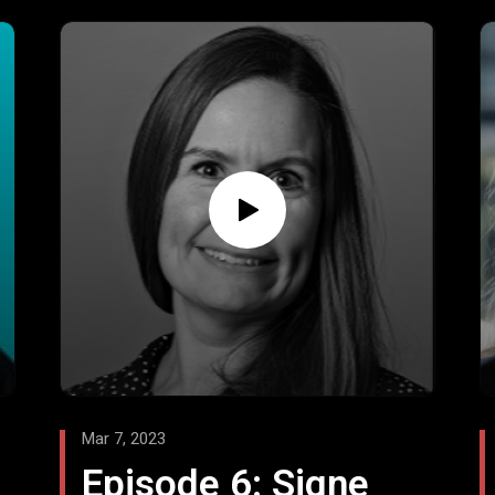
og kultur, så vi kan undgå det?
Det er noget af det, som Mads taler med
Paw om i denne episode. De taler også om
tværfagligt samarbejde, om helhedslæring
og om byggeriet som symfoniorkester.
Paw laver sin egen podcast ByggeRiget,
som du finder her: ByggeRiget - Podcast –
Podtail
Genstart | DR LYD
Spild_i_byggeriet.pdf (build.dk)
Mar 7, 2023
Episode 6: Signe