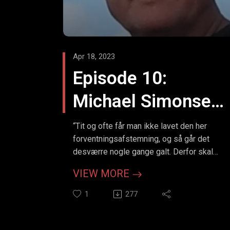
4,6 mio. kroner | Grundejernes
Investeringsfond
Støtte & Udvikling | Grundejernes
Investeringsfond (gi.dk)
Apr 18, 2023
BYGGERIETS PODCAST
Episode 10:
Michael Simonsen,
Nu er det gået galt,
“Tit og ofte får man ikke lavet den her
forventningsafstemning, og så går det
hvad sker der så?
desværre nogle gange galt. Derfor skal
man turde tage den helt i starten af
VIEW MORE
projektet.”. Michael Simonsen,
tømrermester og meget mere.
1
277
Hvad sker der i byggeriet, når der er
opstået en konflikt, og parterne ikke kan