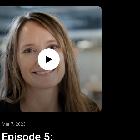
I denne episode har vi endnu en aktør i
studiet - Malene Raagaard Møller fra NCC,
der er ekspert i at skabe gode processer i
byggeriet og sikre, at alle medarbejdere
trives.
Mads spørger bl.a. Malene, hvordan vi får
gode processer og sikrer, at
medarbejderne har de bedste rammer for
at lykkes.
Brinkmanns briks | DR LYDDu kender typen
| DR LYD
Mar 7, 2023
Episode 5: