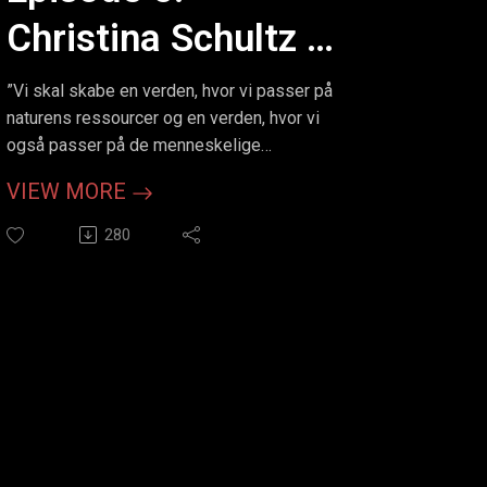
Christina Schultz –
Den 3-dobbelte
”Vi skal skabe en verden, hvor vi passer på
naturens ressourcer og en verden, hvor vi
bundlinje?
også passer på de menneskelige
ressourcer.” Christina Schultz,
VIEW MORE
sekretariatschef, Foreningen for
Byggeriets Samfundsansvar.
280
Lyt med i denne episode af podcasten,
hvor Mads taler med Christina Schultz, der
er sekretariatschef i Foreningen for
Byggeriets Samfundsansvar (FBSA). FBSA
er en landsdækkende
interesseorganisation og har særligt fokus
på at forbedre de sociale forhold i
branchen.