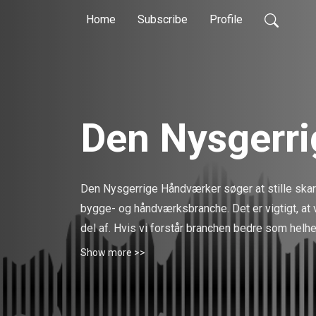
Home
Subscribe
Profile
Den Nysgerr
Den Nysgerrige Håndværker søger at stille skarp
bygge- og håndværksbranche. Det er vigtigt, at 
del af. Hvis vi forstår branchen bedre som helhed,
Show more >>
”Der er ingen, der bygger huse alene!”.