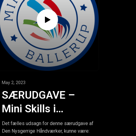
May 2, 2023
SÆRUDGAVE –
Mini Skills i
Ballerup – Få flere
Det fælles udsagn for denne særudgave af
Den Nysgerrige Håndværker, kunne være: