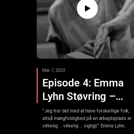
hvordan har branchen ændret sig gennem
tiden.
bam-bus.dk | Få arbejdsmiljøet til at køre
Kontakt os | bam-bus.dk
(19) Byggeriets Arbejdsmiljøbus - YouTube
Arbejdstilsynet (at.dk)
Mar 7, 2023
Under Hjelmene podcast | Podcast on
Spotify
Episode 4: Emma
Under Hjelmene podcast on Apple
Podcasts
Lyhn Støvring –
Dygtig kvindelig
”Jeg tror det med at have forskellige folk,
altså mangfoldighed på en arbejdsplads er
bygningssnedker –
virkelig … virkelig … vigtigt.” Emma Lyhn
Støvring, bygningssnedker, Emmas