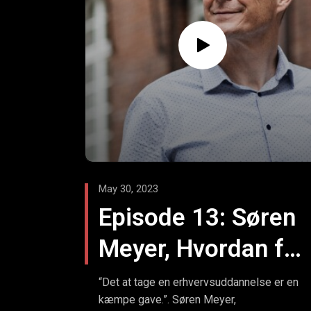
May 30, 2023
Episode 13: Søren
Meyer, Hvordan får
vi dygtige grønne
“Det at tage en erhvervsuddannelse er en
kæmpe gave.”. Søren Meyer,