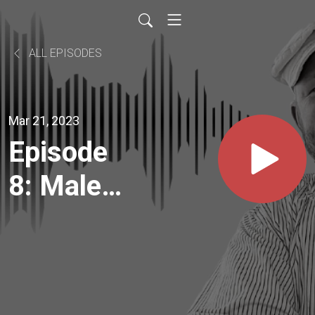
ALL EPISODES
Mar 21, 2023
Episode
8: Malene
Raagaard
Møller -
Er du klar