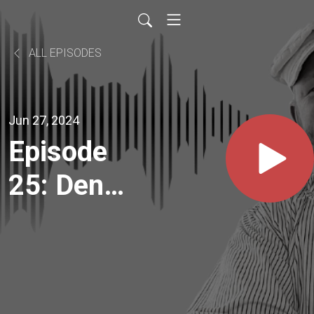
ALL EPISODES
Jun 27, 2024
Episode
25: Den
Danske
Model –
ikke kun